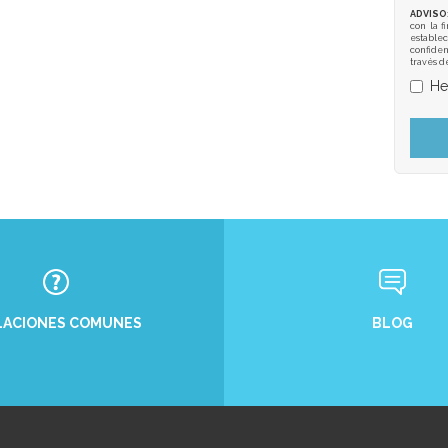
ADVISO
con la f
establec
confiden
través d
He
BLOG
LACIONES COMUNES