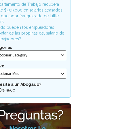
partamento de Trabajo recupera
e $409,000 en salarios atrasados
 operador franquiciado de Little
rs
do pueden los empleadores
ntar de las propinas del salario de
rabajadores?
gorías
ccionar Category
vo
ccionar Mes
esita a un Abogado?
83-9500