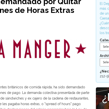
demandado por Quitar
El De
ones de Horas Extras
más d
de un
Caesa
¿Cuán
desco
los t
Cate
Sele
Archi
Sele
¿Nec
212-5
antes británicos de comida rápida, ha sido demandado
ones de pago. La demanda colectiva presentada de parte
 de sándwiches y ex cajero de la cadena de restaurantes,
 les pagaba horas extras, o "spread of hours" pago