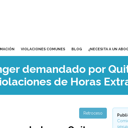
RMACIÓN
VIOLACIONES COMUNES
BLOG
¿NECESITA A UN ABO
nger demandado por Quit
iolaciones de Horas Extr
Retroceso
Publ
Comid
sexua