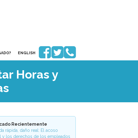



GADO?
ENGLISH
ar Horas y
as
icado Recientemente
a rápida, daño real: El acoso
l y los derechos de los empleados