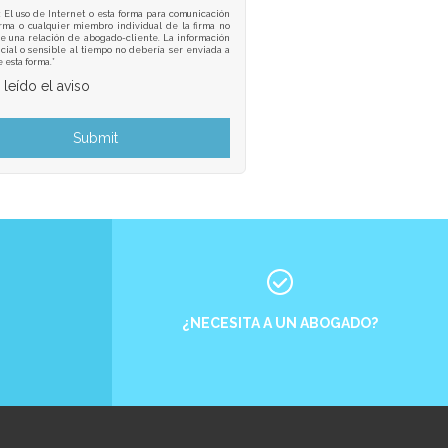
: El uso de Internet o esta forma para comunicación
irma o cualquier miembro individual de la firma no
e una relación de abogado-cliente. La información
cial o sensible al tiempo no debería ser enviada a
e esta forma.*
 leído el aviso
¿NECESITA A UN ABOGADO?