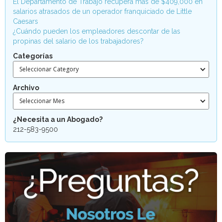
El Departamento de Trabajo recupera más de $409,000 en
salarios atrasados de un operador franquiciado de Little
Caesars
¿Cuándo pueden los empleadores descontar de las
propinas del salario de los trabajadores?
Categorías
Seleccionar Category
Archivo
Seleccionar Mes
¿Necesita a un Abogado?
212-583-9500