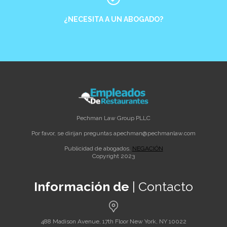
¿NECESITA A UN ABOGADO?
Pechman Law Group PLLC
Por favor, se dirijan preguntas a
pechman@pechmanlaw.com
Publicidad de abogados.
NEGACIÓN
Copyright 2023
Información de
| Contacto
488 Madison Avenue, 17th Floor New York, NY 10022