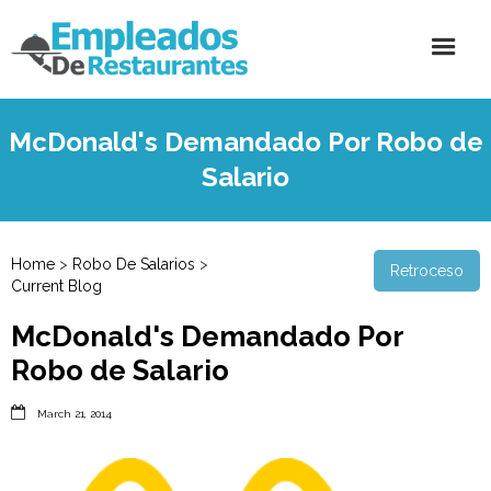
McDonald's Demandado Por Robo de
Salario
Home
>
Robo De Salarios
>
Retroceso
Current Blog
McDonald's Demandado Por
Robo de Salario

March 21, 2014