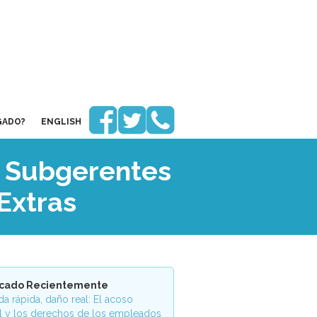



GADO?
ENGLISH
e Subgerentes
Extras
icado Recientemente
a rápida, daño real: El acoso
l y los derechos de los empleados