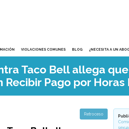
RMACIÓN
VIOLACIONES COMUNES
BLOG
¿NECESITA A UN ABO
ra Taco Bell allega qu
 Recibir Pago por Horas 
Retroceso
Publ
Comid
sexua