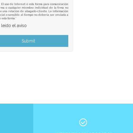
: El uso de Internet o esta forma para comunicación
irma o cualquier miembro individual de la firma no
e una relación de abogado-cliente. La información
cial o sensible al tiempo no debería ser enviada a
e esta forma.*
 leído el aviso