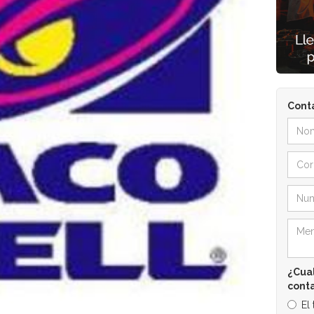
Cont
¿Cual
cont
El