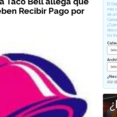
 Taco Bell allega que
El De
ben Recibir Pago por
más d
de un
Caesa
¿Cuán
desco
los t
Cate
Sele
Archi
Sele
¿Nec
212-5