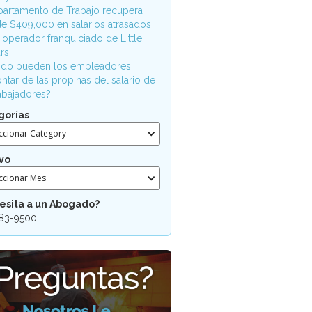
partamento de Trabajo recupera
e $409,000 en salarios atrasados
 operador franquiciado de Little
rs
do pueden los empleadores
ntar de las propinas del salario de
rabajadores?
gorías
ccionar Category
vo
ccionar Mes
esita a un Abogado?
83-9500