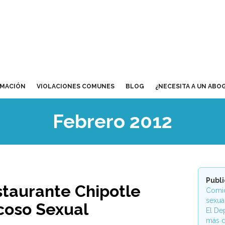
RMACIÓN
VIOLACIONES COMUNES
BLOG
¿NECESITA A UN ABO
Febrero 2012
Publ
staurante Chipotle
Comid
sexua
coso Sexual
El De
más d