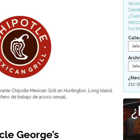
de un
Caesa
¿Cuán
desco
los t
Cate
Sele
Archi
Sele
¿Nec
212-5
urante Chipotle Mexican Grill en Huntington, Long Island,
ñero de trabajo de acoso sexual.
cle George’s