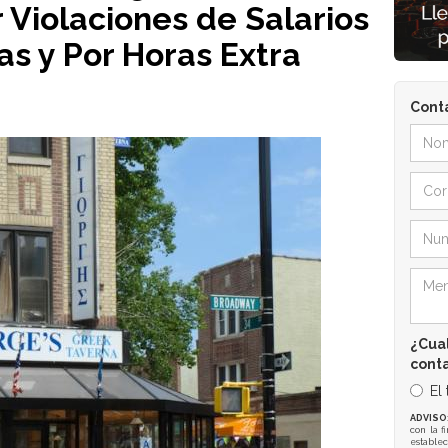
Violaciones de Salarios
as y Por Horas Extra
Cont
¿Cual
cont
El
ADVISO
con la f
establec