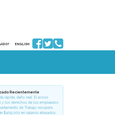



GADO?
ENGLISH
icado Recientemente
a rápida, daño real: El acoso
l y los derechos de los empleados
partamento de Trabajo recupera
e $409,000 en salarios atrasados