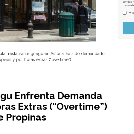
confiden
través d
He
ular restaurante griego en Astoria, ha sido demandado
pinas y por horas extras (“overtime”).
egu Enfrenta Demanda
ras Extras (“Overtime”)
e Propinas