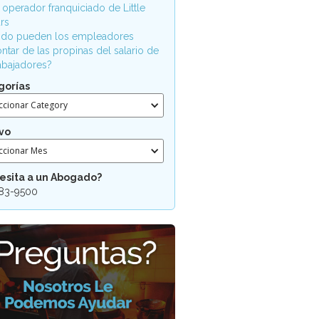
 operador franquiciado de Little
rs
do pueden los empleadores
ntar de las propinas del salario de
rabajadores?
gorías
ccionar Category
vo
ccionar Mes
esita a un Abogado?
83-9500