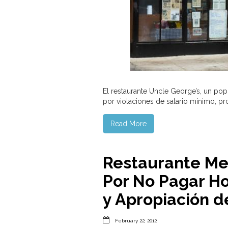
El restaurante Uncle George’s, un pop
por violaciones de salario mínimo, pro
Read More
Restaurante M
Por No Pagar Ho
y Apropiación d

February 22, 2012