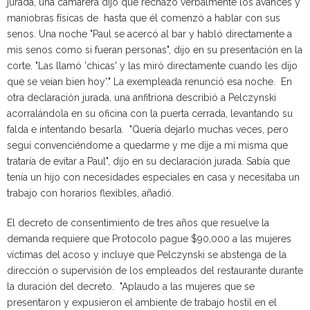
jurada, una camarera dijo que rechazó verbalmente los avances y
maniobras físicas de hasta que él comenzó a hablar con sus
senos. Una noche "Paul se acercó al bar y habló directamente a
mis senos como si fueran personas", dijo en su presentación en la
corte. "Las llamó 'chicas' y las miró directamente cuando les dijo
que se veían bien hoy'." La exempleada renunció esa noche. En
otra declaración jurada, una anfitriona describió a Pelczynski
acorralándola en su oficina con la puerta cerrada, levantando su
falda e intentando besarla. "Quería dejarlo muchas veces, pero
seguí convenciéndome a quedarme y me dije a mí misma que
trataría de evitar a Paul", dijo en su declaración jurada. Sabía que
tenía un hijo con necesidades especiales en casa y necesitaba un
trabajo con horarios flexibles, añadió.
El decreto de consentimiento de tres años que resuelve la
demanda requiere que Protocolo pague $90,000 a las mujeres
víctimas del acoso y incluye que Pelczynski se abstenga de la
dirección o supervisión de los empleados del restaurante durante
la duración del decreto. "Aplaudo a las mujeres que se
presentaron y expusieron el ambiente de trabajo hostil en el