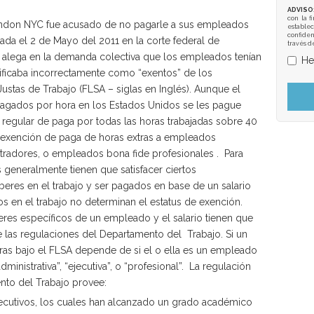
ADVISO
con la f
don NYC fue acusado de no pagarle a sus empleados
establec
confiden
ada el 2 de Mayo del 2011 en la corte federal de
través d
e alega en la demanda colectiva que los empleados tenían
He
sificaba incorrectamente como “exentos” de los
stas de Trabajo (FLSA – siglas en Inglés). Aunque el
agados por hora en los Estados Unidos se les pague
a regular de paga por todas las horas trabajadas sobre 40
 exención de paga de horas extras a empleados
tradores, o empleados bona fide profesionales . Para
s generalmente tienen que satisfacer ciertos
eres en el trabajo y ser pagados en base de un salario
 en el trabajo no determinan el estatus de exención.
eres específicos de un empleado y el salario tienen que
e las regulaciones del Departamento del Trabajo. Si un
xtras bajo el FLSA depende de si el o ella es un empleado
ministrativa”, “ejecutiva”, o “profesional”. La regulación
ento del Trabajo provee:
jecutivos, los cuales han alcanzado un grado académico