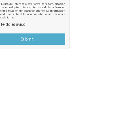
: El uso de Internet o esta forma para comunicación
irma o cualquier miembro individual de la firma no
e una relación de abogado-cliente. La información
cial o sensible al tiempo no debería ser enviada a
e esta forma.*
 leído el aviso