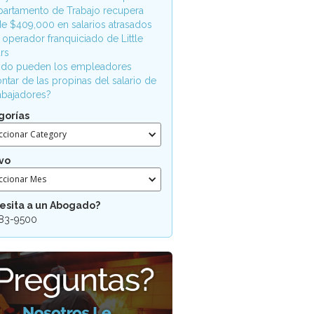
partamento de Trabajo recupera
e $409,000 en salarios atrasados
 operador franquiciado de Little
rs
do pueden los empleadores
ntar de las propinas del salario de
rabajadores?
gorías
ccionar Category
vo
ccionar Mes
esita a un Abogado?
83-9500