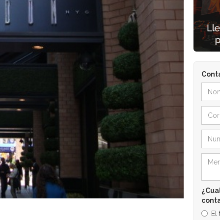
Cont
¿Cual
cont
El