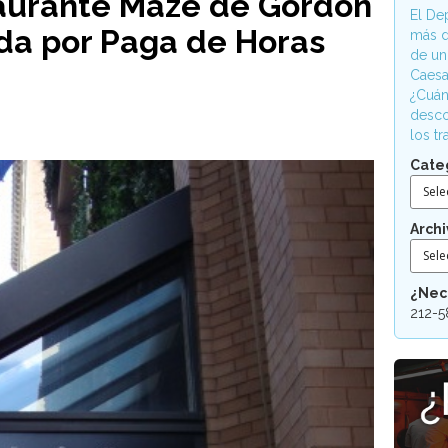
taurante Maze de Gordon
El De
a por Paga de Horas
más d
de un
Caesa
¿Cuán
desco
los t
Cate
Sele
Archi
Sele
¿Nec
212-5