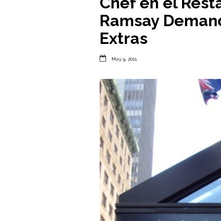
Chef en el Res
Ramsay Demand
Extras

May 9, 2011