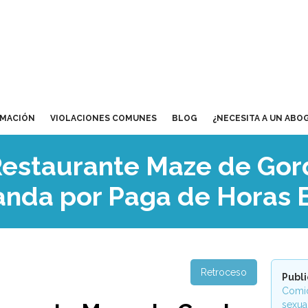
RMACIÓN
VIOLACIONES COMUNES
BLOG
¿NECESITA A UN ABO
 Restaurante Maze de Go
nda por Paga de Horas E
Retroceso
Publ
Comid
sexua