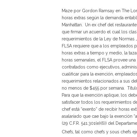
Maze por Gordon Ramsay en The Lon
horas extras según la demanda entabl
Manhattan. Un ex chef del restaurant
que firmar un acuerdo el cual los cla
requerimientos de la Ley de Normas Ju
FLSA requiere que a los empleados p
horas extras a tiempo y medio, la taz
horas semanales, el FLSA provee una
contratados como ejecutivos, adminis
cualificar para la exención, empleado
requerimientos relacionados a sus deb
no menos de $455 por semana. Títulos
Para que la exención aplique, los deb
satisfacer todos los requerimientos d
chef está “exento” de recibir horas e
asalariado que cae bajo la exención “ad
(29 C.F.R. 541.301(e)(6)) del Departam
Chefs, tal como chefs y sous chefs e