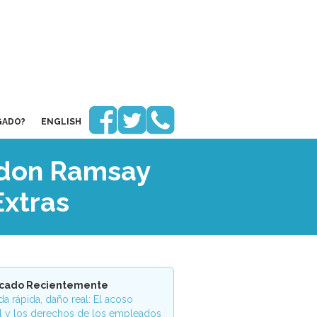



GADO?
ENGLISH
rdon Ramsay
xtras
icado Recientemente
a rápida, daño real: El acoso
l y los derechos de los empleados